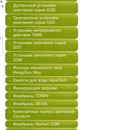
а,
Дуплексные установки
 в
умягчения серии GSD
Триплексные установки
умягчения серии GSX
Установки непрерывного
действия TWIN
2
Установки умягчения серии
GST
Установки умягчения серии
GSM
Фильтры мешочного типа
Haugzhou Mey
Емкости для воды AquaTech
Фильтрующие загрузки
Мембраны TORAY
Мембраны DESAL
Композитные корпуса фильтров
Canature
Мембраны Saehan CSM