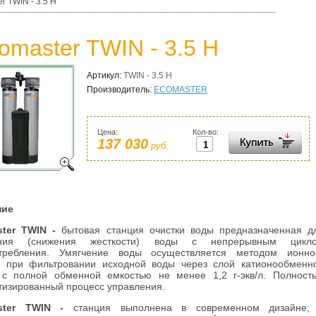
r TWIN - 3.5 H
omaster TWIN - 3.5 H
Артикул:
TWIN - 3.5 H
Производитель:
ECOMASTER
Цена:
Кол-во:
137 030
руб.
ние
ster TWIN -
бытовая станция очистки воды предназначенная д
ения (снижения жесткости) воды с непрерывным цикл
требления. Умягчение воды осуществляется методом ионно
 при фильтровании исходной воды через слой катионообменн
с полной обменной емкостью не менее 1,2 г-экв/л. Полност
тизированный процесс управления.
ster TWIN -
станция выполнена в современном дизайне;