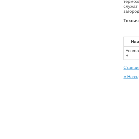
термоз
служат
загоро
Технич
Наи
Ecoma
H
Станци
« Наза