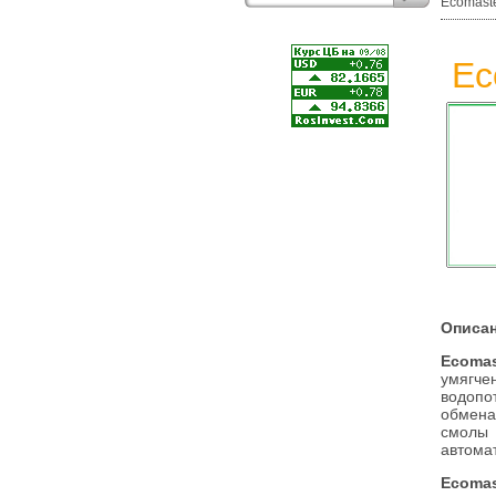
Ecomaste
Ec
Описа
Ecoma
умягч
водопо
обмена
смолы 
автома
Ecoma