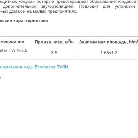
ащитных кожухах, которые предотвращают образование конденсат
 дополнительной звукоизоляцией. Подходит для установки
дных домах и на малых предприятиях.
еские характеристики
3
менование
Произв. max, м
/ч
Занимаемая площадь, h/m
ster TWIN-3.5
3.5
1.65x1.2
я умягения воды Ecomaster TWIN
д