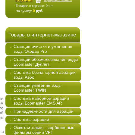
Товаров в корзине:
0
шт.
0
руб.
На сумму:
Товары в интернет-магазине
Станция очистки и умягчения
воды Экодар Pro
Станции обезжелезивания воды
Ecomaster Дуплет
Система безнапорной аэрации
воды Аэро
Станция умягения воды
Ecomaster TWIN
ля
Система напорной аэрации
ом
воды Ecomaster EMS AR
го
Принадлежности для аэрации
ой
ью
Системы аэрации
Осветлительно - сорбционные
 в
фильтры серии VFT